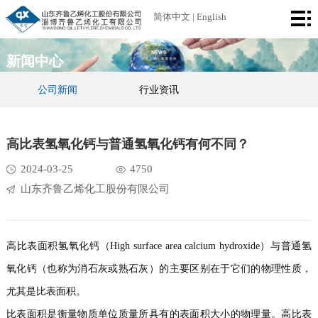
首
简体中文
|
English
页
公
新闻中心
司
产
公司新闻
行业资讯
简
品
厂
高比表氢氧化钙与普通氢氧化钙有何不同？
介
中
区
荣
2024-03-25
4750
心
设
誉
新
山东齐鲁乙烯化工股份有限公司
备
资
闻
联
质
中
系
高比表面积氢氧化钙（High surface area calcium hydroxide）与普通氢
氧化钙（也称为消石灰或熟石灰）的主要区别在于它们的物理性质，
心
我
尤其是比表面积。
们
比表面积是衡量物质单位质量所具有的表面积大小的物理量。高比表