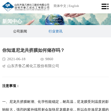
首
简体中文
|
English
页
公
新闻中心
司
产
公司新闻
行业资讯
简
品
厂
你知道尼龙共挤膜如何储存吗？
介
中
区
荣
2021-06-18
9860
心
设
誉
新
山东齐鲁乙烯化工股份有限公司
备
资
闻
联
质
中
系
注意事项：
心
我
一、尼龙共挤膜耐潮、化学性能稳定，耐高温，尼龙膜受到温度的影
们
响较大，强烈的紫外线照射会加快尼龙膜老化，所以在存放尼龙膜的