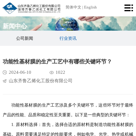
首
简体中文
|
English
页
公
新闻中心
司
产
公司新闻
行业资讯
简
品
厂
功能性基材膜的生产工艺中有哪些关键环节？
介
中
区
荣
2024-06-10
1022
心
设
誉
新
山东齐鲁乙烯化工股份有限公司
备
资
闻
联
质
中
系
功能性基材膜的生产工艺涉及多个关键环节，这些环节对于最终
产品的性能、品质和稳定性至关重要。以下是一些典型的关键环节：
心
我
1. 原材料选择：首先，选择合适的原材料是制造功能性基材膜的
们
基础。原料需要满足特定的性能要求，例如电学、光学、热学或机械