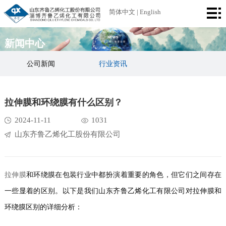
首
简体中文
|
English
页
公
新闻中心
司
产
公司新闻
行业资讯
简
品
厂
拉伸膜和环绕膜有什么区别？
介
中
区
荣
2024-11-11
1031
心
设
誉
新
山东齐鲁乙烯化工股份有限公司
备
资
闻
联
质
中
系
拉伸膜
和环绕膜在包装行业中都扮演着重要的角色，但它们之间存在
一些显着的区别。以下是我们山东齐鲁乙烯化工有限公司对拉伸膜和
心
我
环绕膜区别的详细分析：
们