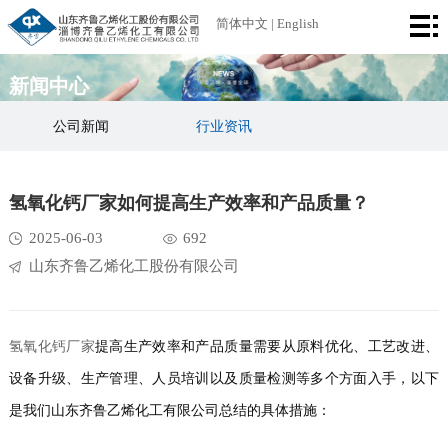
首
简体中文
|
English
页
公
新闻中心
司
产
公司新闻
行业资讯
简
品
厂
氢氧化钙厂家如何提高生产效率和产品质量？
介
中
区
荣
2025-06-03
692
心
设
誉
新
山东齐鲁乙烯化工股份有限公司
备
资
闻
联
质
中
系
氢氧化钙厂家
提高生产效率和产品质量需要从原料优化、工艺改进、
设备升级、生产管理、人员培训以及质量检测等多个方面入手，以下
心
我
是我们山东齐鲁乙烯化工有限公司总结的具体措施：
们