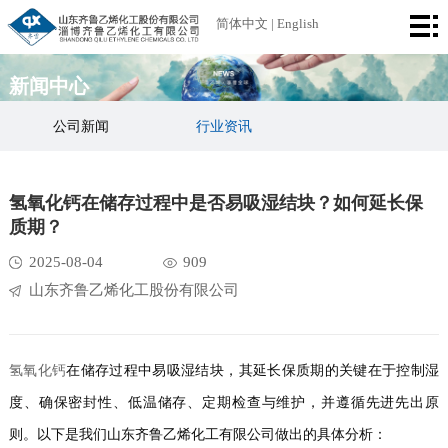
首
简体中文
|
English
页
公
新闻中心
司
产
公司新闻
行业资讯
简
品
厂
氢氧化钙在储存过程中是否易吸湿结块？如何延长保
介
中
区
荣
质期？
心
设
誉
新
2025-08-04
909
山东齐鲁乙烯化工股份有限公司
备
资
闻
联
质
中
系
氢氧化钙
在储存过程中易吸湿结块，其延长保质期的关键在于控制湿
心
我
度、确保密封性、低温储存、定期检查与维护，并遵循先进先出原
们
则。以下是我们山东齐鲁乙烯化工有限公司做出的具体分析：