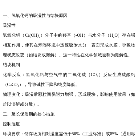
一、氢氧化钙的吸湿性与结块原因
吸湿性
氢氧化钙（Ca(OH)₂）分子中的羟基（-OH）与水分子（H₂O）存在强
相互作用，使其在潮湿环境中迅速吸附水分，表面形成水膜，导致物
理状态改变（如结块或溶解）。这一特性在化学领域被称为潮解性。
结块机制
化学反应：
氢氧化钙
与空气中的二氧化碳（CO₂）反应生成碳酸钙
（CaCO₃），导致碱性下降和纯度降低。
物理变化：吸湿后颗粒间黏附力增强，形成硬块，影响使用效果（如
难以溶解或分散）。
二、延长保质期的核心措施
控制湿度
环境要求：储存场所相对湿度需低于50%（工业标准）或85%（通用标