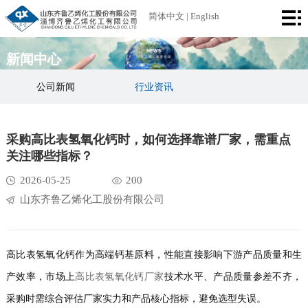
首
简体中文
|
English
页
公
新闻中心
司
产
公司新闻
行业资讯
简
品
厂
采购高比表氢氧化钙时，如何选择靠谱厂家，需重点
介
中
区
荣
关注哪些指标？
心
设
誉
新
2026-05-25
200
山东齐鲁乙烯化工股份有限公司
备
资
闻
联
质
中
系
高比表氢氧化钙作为高端钙基原料，性能直接影响下游产品质量和生
心
我
产效率，市场上
高比表氢氧化钙厂家
技术水平、产品质量参差不齐，
们
采购时需综合评估厂家实力和产品核心指标，避免选型失误。