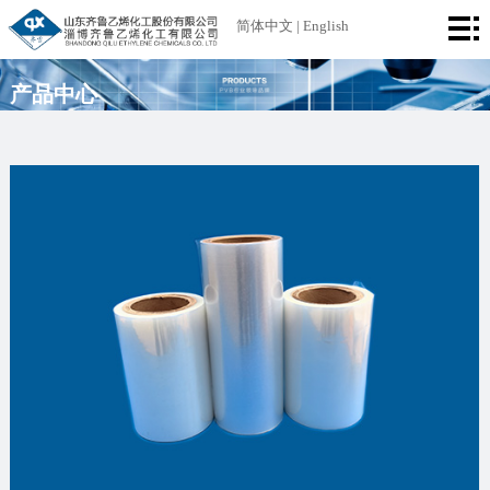
首
简体中文
|
English
页
公
产品中心
司
产
简
品
厂
介
中
区
荣
心
设
誉
新
备
资
闻
联
质
中
系
心
我
们