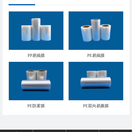
PP易揭膜
PE易揭膜
PE防雾膜
PE双向易撕膜