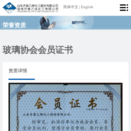
首
简体中文
|
English
页
公
荣誉资质
司
产
简
品
厂
玻璃协会会员证书
介
中
区
荣
资质详情
心
设
誉
新
备
资
闻
联
质
中
系
心
我
们