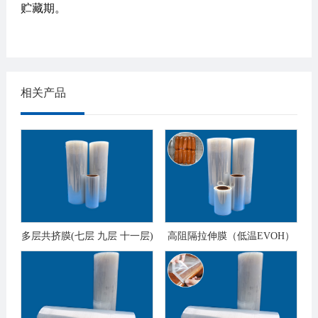
贮藏期。
相关产品
多层共挤膜(七层 九层 十一层)
高阻隔拉伸膜（低温EVOH）