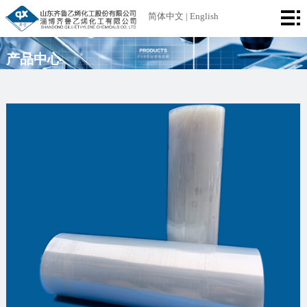
首
简体中文
|
English
页
公
产品中心
司
产
简
品
厂
介
中
区
荣
心
设
誉
新
备
资
闻
联
质
中
系
心
我
们