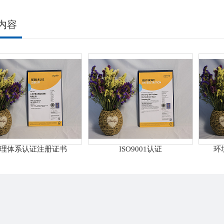
内容
理体系认证注册证书
ISO9001认证
环