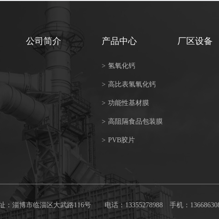
公司简介
产品中心
厂区设备
>
氢氧化钙
>
高比表氢氧化钙
>
功能性基材膜
>
高阻隔食品包装膜
>
PVB胶片
址：淄博市临淄区大武路116号 电话：13355278988 手机：136686308